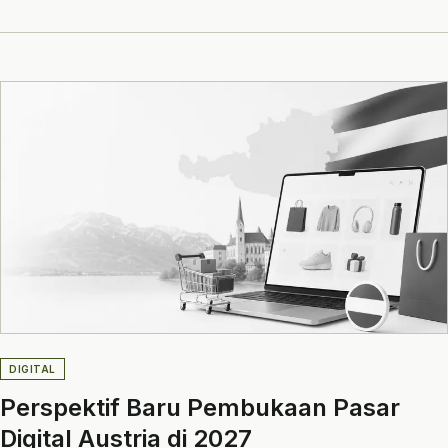
DIGITAL
Perspektif Baru Pembukaan Pasar
Digital Austria di 2027