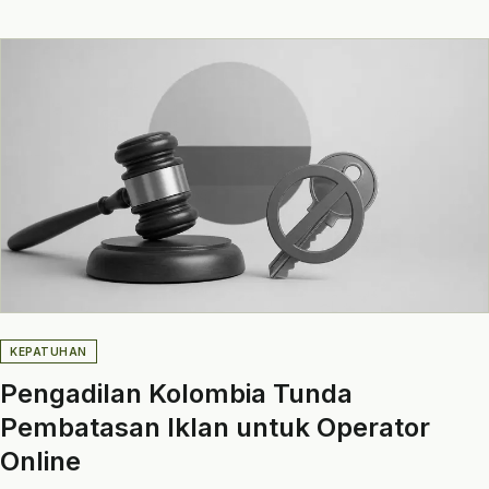
KEPATUHAN
Pengadilan Kolombia Tunda
Pembatasan Iklan untuk Operator
Online