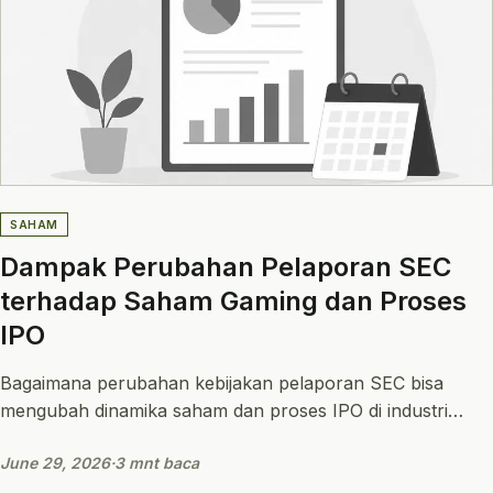
SAHAM
Dampak Perubahan Pelaporan SEC
terhadap Saham Gaming dan Proses
IPO
Bagaimana perubahan kebijakan pelaporan SEC bisa
mengubah dinamika saham dan proses IPO di industri
gaming.
June 29, 2026
·
3 mnt baca