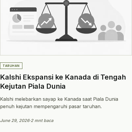
TARUHAN
Kalshi Ekspansi ke Kanada di Tengah
Kejutan Piala Dunia
Kalshi melebarkan sayap ke Kanada saat Piala Dunia
penuh kejutan mempengaruhi pasar taruhan.
June 29, 2026
·
2 mnt baca