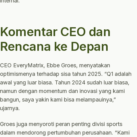
internal.
Komentar CEO dan
Rencana ke Depan
CEO EveryMatrix, Ebbe Groes, menyatakan
optimismenya terhadap sisa tahun 2025. “Q1 adalah
awal yang luar biasa. Tahun 2024 sudah luar biasa,
namun dengan momentum dan inovasi yang kami
bangun, saya yakin kami bisa melampauinya,”
ujarnya.
Groes juga menyoroti peran penting divisi sports
dalam mendorong pertumbuhan perusahaan. “Kami